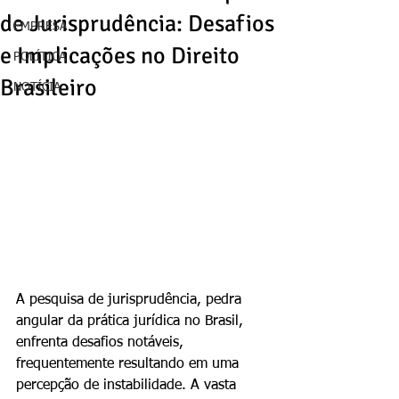
de Jurisprudência: Desafios
EMPRESA
e Implicações no Direito
POLÍTICA
Brasileiro
NOTÍCIA
A pesquisa de jurisprudência, pedra 
angular da prática jurídica no Brasil, 
enfrenta desafios notáveis, 
frequentemente resultando em uma 
percepção de instabilidade. A vasta 