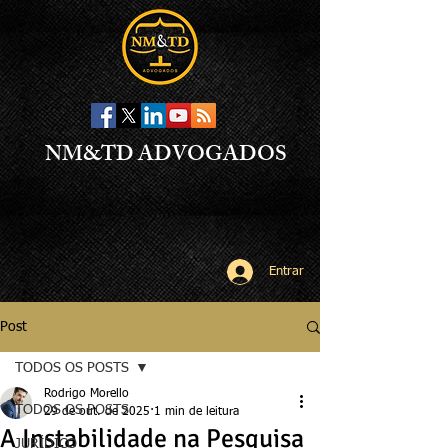
NM&TD ADVOGADOS
Entrar
Post
TODOS OS POSTS
Rodrigo Morello
TODOS OS POSTS
29 de out. de 2025
1 min de leitura
A Instabilidade na Pesquisa
JURÍDICO