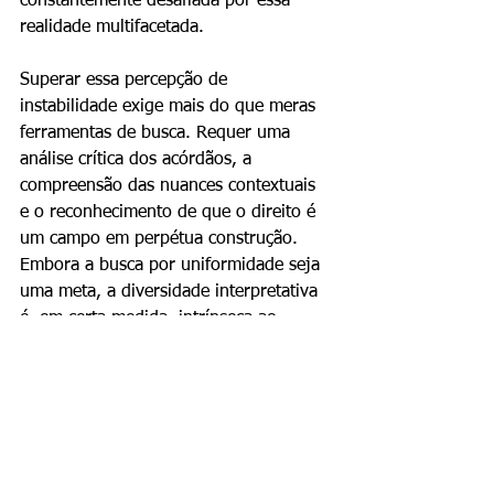
constantemente desafiada por essa 
realidade multifacetada.
Superar essa percepção de 
instabilidade exige mais do que meras 
ferramentas de busca. Requer uma 
análise crítica dos acórdãos, a 
compreensão das nuances contextuais 
e o reconhecimento de que o direito é 
um campo em perpétua construção. 
Embora a busca por uniformidade seja 
uma meta, a diversidade interpretativa 
é, em certa medida, intrínseca ao 
sistema, demandando uma abordagem 
meticulosa e estratégica na pesquisa e 
aplicação da jurisprudência.
Jurisprudência
Brasil
Instabilidade
JURÍDICO