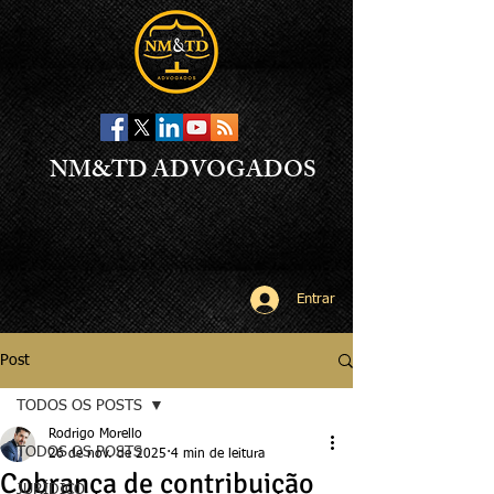
NM&TD ADVOGADOS
Entrar
Post
TODOS OS POSTS
Rodrigo Morello
TODOS OS POSTS
26 de nov. de 2025
4 min de leitura
Cobrança de contribuição
JURÍDICO