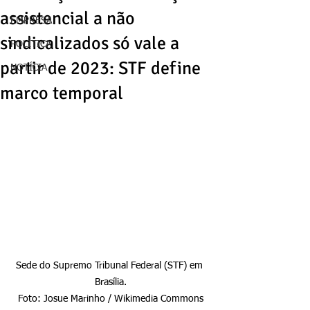
assistencial a não
EMPRESA
sindicalizados só vale a
POLÍTICA
partir de 2023: STF define
NOTÍCIA
marco temporal
Sede do Supremo Tribunal Federal (STF) em 
Brasília.

Foto: Josue Marinho / Wikimedia Commons