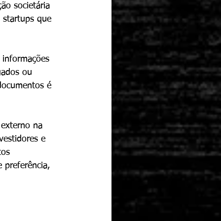
ão societária 
startups que 
r informações 
gados ou 
 documentos é 
 externo na 
vestidores e 
tos 
 preferência, 