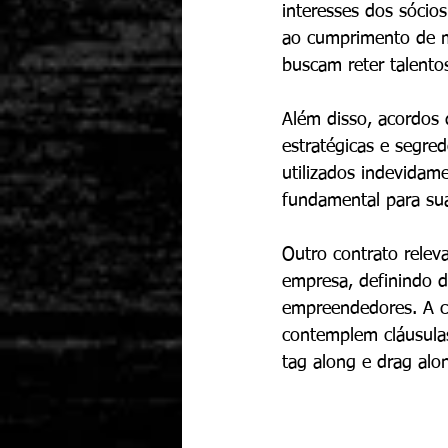
interesses dos sócios
ao cumprimento de m
buscam reter talento
Além disso, acordos 
estratégicas e segre
utilizados indevidam
fundamental para sua
Outro contrato relev
empresa, definindo d
empreendedores. A con
contemplem cláusulas
tag along e drag alo