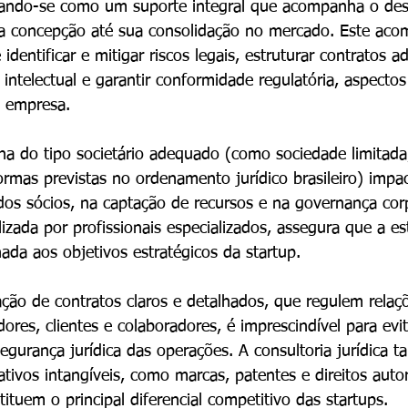
gurando-se como um suporte integral que acompanha o de
a concepção até sua consolidação no mercado. Este ac
 identificar e mitigar riscos legais, estruturar contratos 
intelectual e garantir conformidade regulatória, aspectos
a empresa.
ha do tipo societário adequado (como sociedade limitada
rmas previstas no ordenamento jurídico brasileiro) impa
dos sócios, na captação de recursos e na governança cor
alizada por profissionais especializados, assegura que a es
nhada aos objetivos estratégicos da startup.
ação de contratos claros e detalhados, que regulem rela
ores, clientes e colaboradores, é imprescindível para evita
segurança jurídica das operações. A consultoria jurídica 
tivos intangíveis, como marcas, patentes e direitos autor
tuem o principal diferencial competitivo das startups.