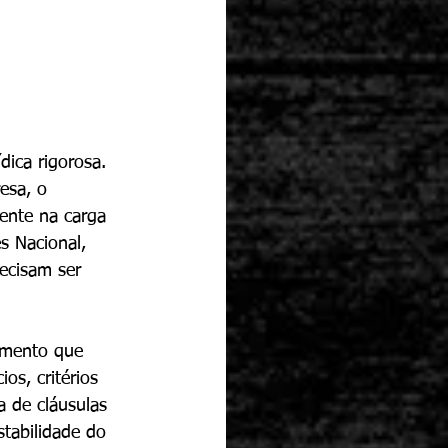
dica rigorosa. 
esa, o 
ente na carga 
s Nacional, 
ecisam ser 
cumento que 
os, critérios 
a de cláusulas 
tabilidade do 