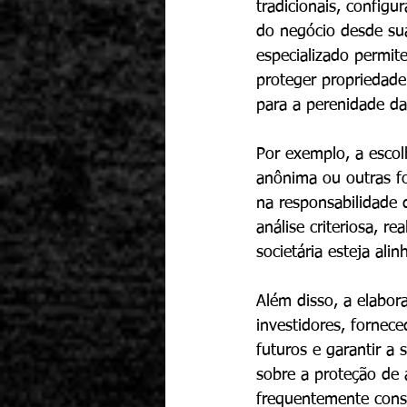
tradicionais, confi
do negócio desde su
especializado permite
proteger propriedade 
para a perenidade d
Por exemplo, a escol
anônima ou outras fo
na responsabilidade 
análise criteriosa, re
societária esteja ali
Além disso, a elabor
investidores, forneced
futuros e garantir a 
sobre a proteção de a
frequentemente consti