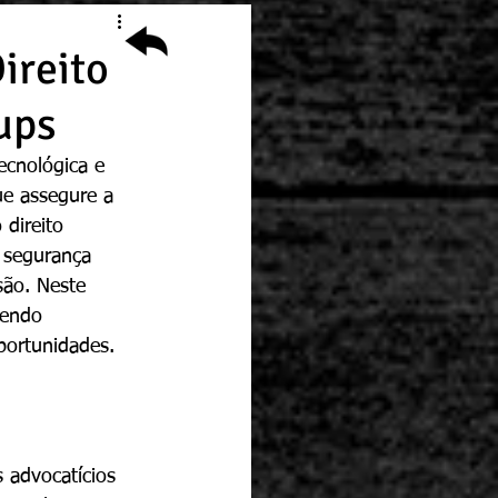
ireito
ups
ecnológica e 
ue assegure a 
direito 
 segurança 
são. Neste 
cendo 
portunidades.
s advocatícios 