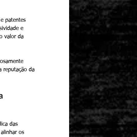
 e patentes 
sividade e 
o valor da 
orosamente 
a reputação da 
a 
ica das 
alinhar os 