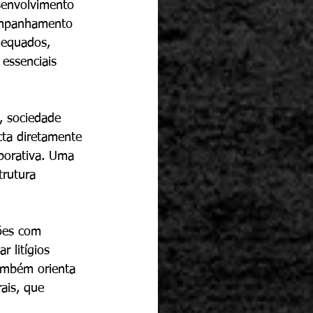
senvolvimento 
ompanhamento 
adequados, 
 essenciais 
, sociedade 
cta diretamente 
porativa. Uma 
trutura 
ções com 
r litígios 
também orienta 
ais, que 