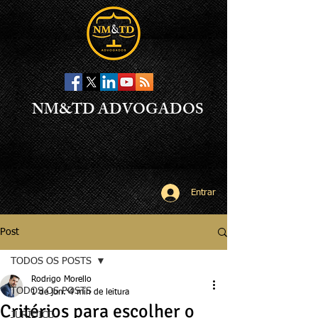
NM&TD ADVOGADOS
Entrar
Post
TODOS OS POSTS
Rodrigo Morello
TODOS OS POSTS
1 de jun.
4 min de leitura
Critérios para escolher o
JURÍDICO