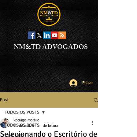
NM&TD ADVOGADOS
Entrar
Post
TODOS OS POSTS
Rodrigo Morello
TODOS OS POSTS
24 de mar.
5 min de leitura
Selecionando o Escritório de
JURÍDICO