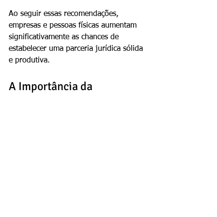
Ao seguir essas recomendações, 
empresas e pessoas físicas aumentam 
significativamente as chances de 
estabelecer uma parceria jurídica sólida 
e produtiva.
A Importância da 
Personalização no 
Atendimento Jurídico
A personalização do atendimento 
jurídico constitui um diferencial 
competitivo essencial para o escritório 
de advocacia ideal, especialmente em 
um mercado tão diversificado quanto o 
brasileiro. Cada cliente apresenta 
demandas, expectativas e contextos 