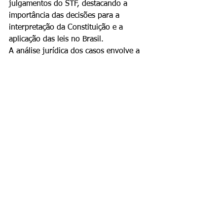
julgamentos do STF, destacando a 
importância das decisões para a 
interpretação da Constituição e a 
aplicação das leis no Brasil.
A análise jurídica dos casos envolve a 
interpretação de princípios 
constitucionais, como a liberdade de 
expressão, a ética na administração 
pública e o direito à privacidade.
As decisões do STF podem servir de 
precedente para futuros julgamentos e 
influenciar a atuação do Poder 
Judiciário em temas semelhantes.
Perguntas Frequentes
❓ O que é o julgamento sobre 
nepotismo no STF?