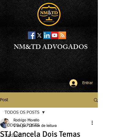
NM&TD ADVOGADOS
Entrar
Post
TODOS OS POSTS
Rodrigo Morello
TODOS OS POSTS
1 de jul.
10 min de leitura
STJ Cancela Dois Temas
JURÍDICO