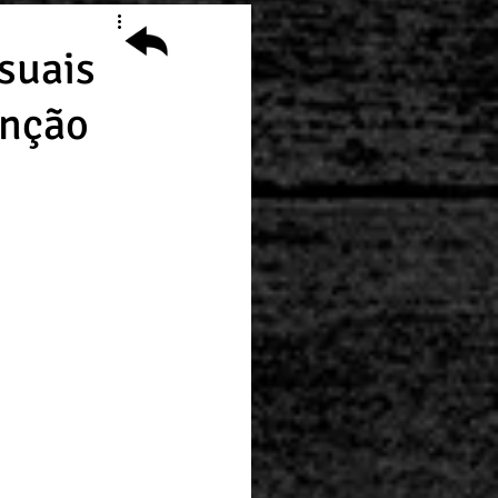
suais
enção