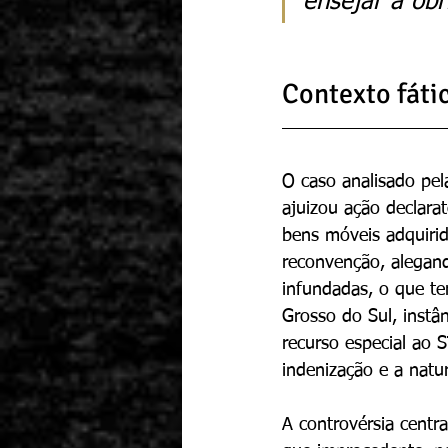
ensejar a obr
Contexto fátic
O caso analisado pel
ajuizou ação declar
bens móveis adquiri
reconvenção, alegand
infundadas, o que te
Grosso do Sul, instâ
recurso especial ao 
indenização e a natu
A controvérsia centra