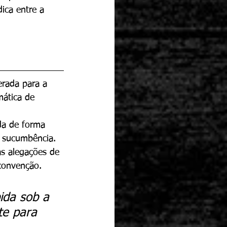
dica entre a 
erada para a 
ática de 
da de forma 
e sucumbência.
as alegações de 
convenção.
ida sob a 
te para 