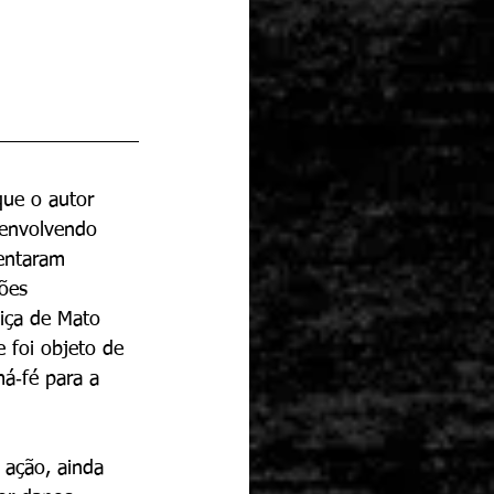
que o autor 
 envolvendo 
entaram 
ões 
tiça de Mato 
 foi objeto de 
á‑fé para a 
 ação, ainda 