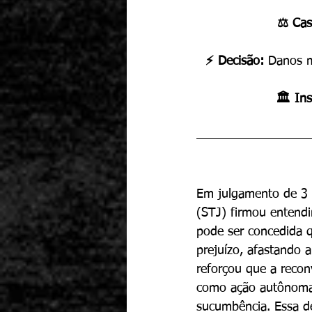
⚖️ Cas
⚡ Decisão: 
Danos m
🏛️ Ins
Em julgamento de 3 d
(STJ) firmou entend
pode ser concedida 
prejuízo, afastando 
reforçou que a reco
como ação autônoma,
sucumbência. Essa de