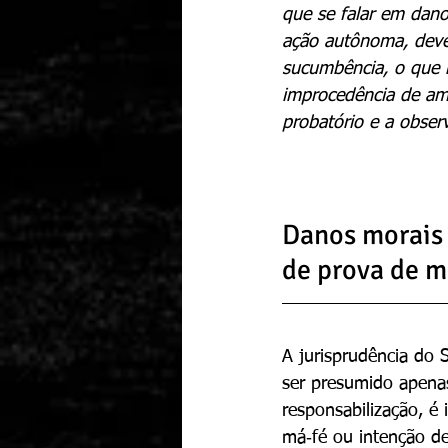
que se falar em dano
ação autônoma, deve
sucumbência, o que r
improcedência de amb
probatório e a obse
Danos morais 
de prova de m
A jurisprudência do 
ser presumido apenas
responsabilização, é
má‑fé ou intenção del