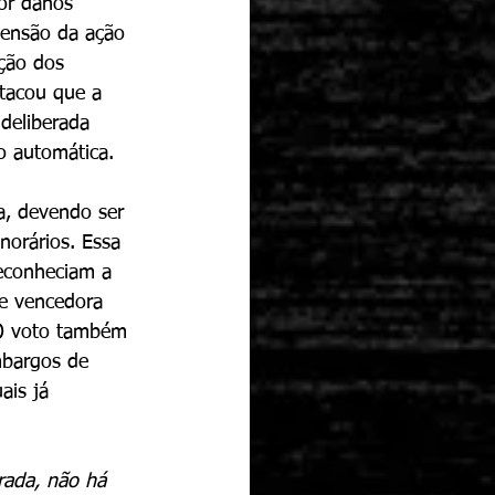
or danos 
tensão da ação 
ção dos 
stacou que a 
deliberada 
o automática.
a, devendo ser 
orários. Essa 
econheciam a 
e vencedora 
O voto também 
bargos de 
ais já 
rada, não há 