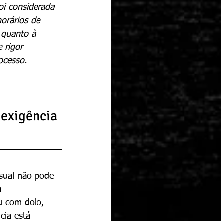
i considerada 
orários de 
 quanto à 
 rigor 
ocesso.
exigência 
sual não pode 
a 
u com dolo, 
cia está 