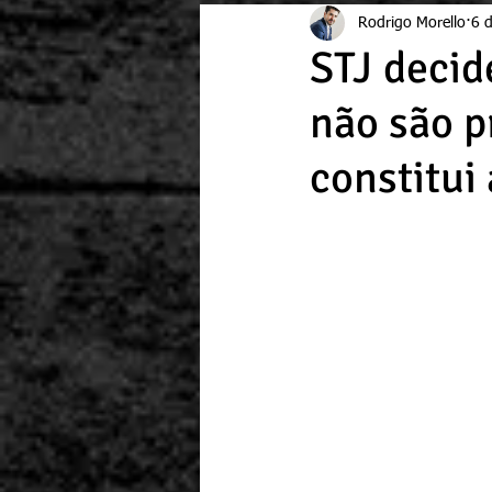
Rodrigo Morello
6 d
STJ decid
não são p
constitui