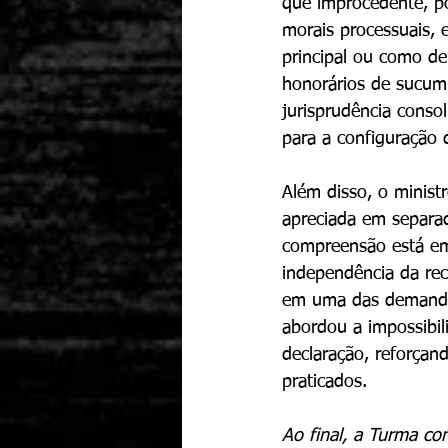
que improcedente, po
morais processuais, 
principal ou como de
honorários de sucumb
jurisprudência conso
para a configuração 
Além disso, o minist
apreciada em separad
compreensão está em
independência da rec
em uma das demandas
abordou a impossibi
declaração, reforçand
praticados.
Ao final, a Turma co