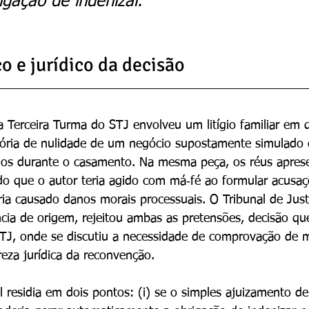
igação de indenizar.
o e jurídico da decisão
a Terceira Turma do STJ envolveu um litígio familiar em 
atória de nulidade de um negócio supostamente simulado
dos durante o casamento. Na mesma peça, os réus apres
o que o autor teria agido com má‑fé ao formular acusaç
ria causado danos morais processuais. O Tribunal de Jus
ncia de origem, rejeitou ambas as pretensões, decisão que
STJ, onde se discutiu a necessidade de comprovação de m
reza jurídica da reconvenção.
l residia em dois pontos: (i) se o simples ajuizamento de