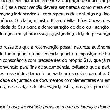
deria gerar automaticamente a obrigação de indenizar p
e (ii) se a reconvenção deveria ser tratada como mera ex
manda independente, com repercussões distintas na fixa
ência. O relator, ministro Ricardo Villas Bôas Cueva, de
lidada do STJ exige a demonstração de dolo ou intenção 
do dano moral processual, afastando a ideia de presunçã
ro ressaltou que a reconvenção possui natureza autônom
o tanto quanto à procedência quanto à imposição de hon
 consonância com precedentes do próprio STJ, que já r
onvenção para fins de sucumbência, evitando que a part
 fosse indevidamente onerada pelos custos da outra. 
lidade de juntada de documentos complementares em em
o a necessidade de observância estrita dos atos processu
ncluiu que, inexistindo prova de má‑fé ou intenção delibe