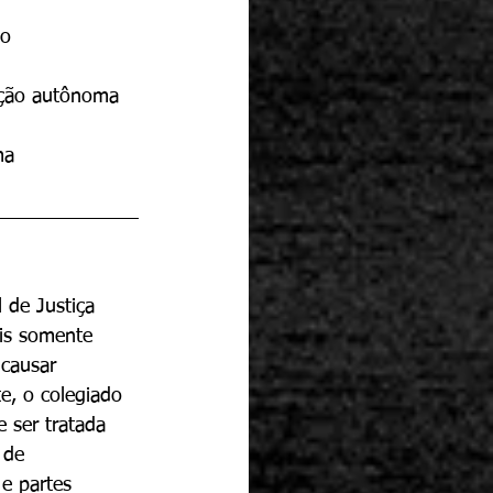
ão
ação autônoma 
ma
 de Justiça 
is somente 
causar 
e, o colegiado 
 ser tratada 
 de 
e partes 