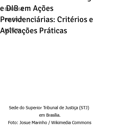
e DIB em Ações
EMPRESA
Previdenciárias: Critérios e
POLÍTICA
Aplicações Práticas
NOTÍCIA
Sede do Superior Tribunal de Justiça (STJ) 
em Brasília.

Foto: Josue Marinho / Wikimedia Commons