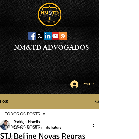
NM&TD ADVOGADOS
Entrar
Post
TODOS OS POSTS
Rodrigo Morello
TODOS OS POSTS
18 de mai.
10 min de leitura
STJ Define Novas Regras
JURÍDICO