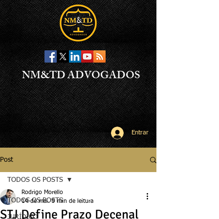
NM&TD ADVOGADOS
Entrar
Post
TODOS OS POSTS
Rodrigo Morello
TODOS OS POSTS
14 de mai.
9 min de leitura
STJ Define Prazo Decenal
JURÍDICO