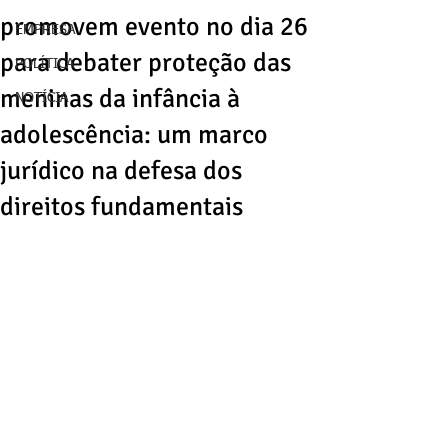
promovem evento no dia 26
EMPRESA
para debater proteção das
POLÍTICA
meninas da infância à
NOTÍCIA
adolescência: um marco
jurídico na defesa dos
direitos fundamentais