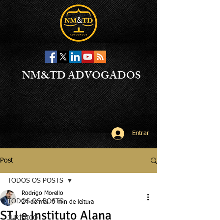
NM&TD ADVOGADOS
Entrar
Post
TODOS OS POSTS
Rodrigo Morello
TODOS OS POSTS
24 de mai.
9 min de leitura
STJ e Instituto Alana
JURÍDICO