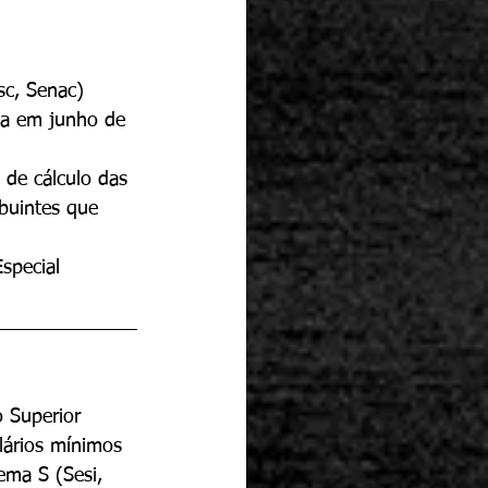
sc, Senac)
da em junho de 
 de cálculo das 
ibuintes que 
special
o Superior 
lários mínimos 
ema S (Sesi, 