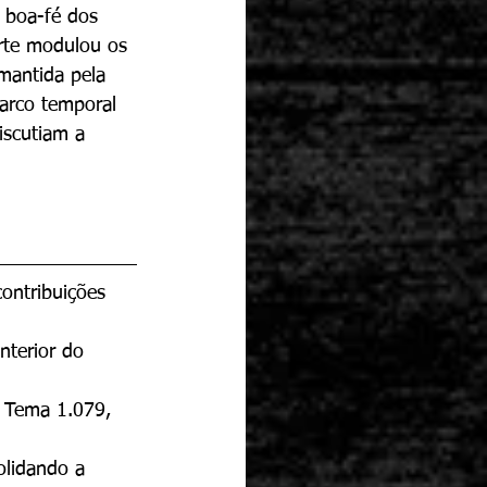
a boa-fé dos 
orte modulou os 
mantida pela 
arco temporal 
iscutiam a 
ontribuições 
nterior do 
o Tema 1.079, 
olidando a 