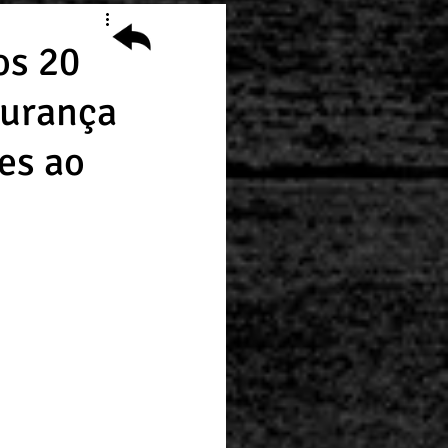
os 20
gurança
es ao