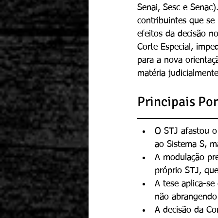
Senai, Sesc e Senac)
contribuintes que se
efeitos da decisão 
Corte Especial, impe
para a nova orientaç
matéria judicialmente
Principais Po
O STJ afastou o 
ao Sistema S, m
A modulação pres
próprio STJ, que
A tese aplica-se
não abrangendo 
A decisão da Cor