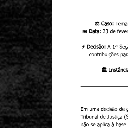
⚖️ Caso: 
Tema 
📅 Data: 
23 de feve
⚡ Decisão: 
A 1ª Seç
contribuições par
🏛️ Instânci
Em uma decisão de gr
Tribunal de Justiça 
não se aplica à base