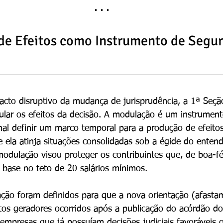
· · ·
e Efeitos como Instrumento de Segur
cto disruptivo da mudança de jurisprudência, a 1ª Seçã
ular os efeitos da decisão. A modulação é um instrument
nal definir um marco temporal para a produção de efeito
e ela atinja situações consolidadas sob a égide do enten
 modulação visou proteger os contribuintes que, de boa-f
 base no teto de 20 salários mínimos.
ção foram definidos para que a nova orientação (afasta
tos geradores ocorridos após a publicação do acórdão d
s empresas que já possuíam decisões judiciais favoráveis