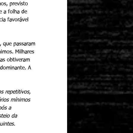
os, previsto 
e a folha de 
ia favorável 
s, que passaram 
nimos. Milhares 
sas obtiveram 
 dominante. A 
 repetitivos, 
ários mínimos 
pós a 
teio da 
uintes.