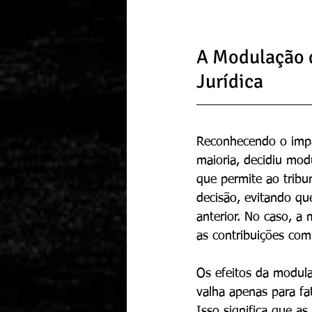
A Modulação d
Jurídica
Reconhecendo o impa
maioria, decidiu mod
que permite ao tribu
decisão, evitando qu
anterior. No caso, a
as contribuições com
Os efeitos da modula
valha apenas para fa
Isso significa que a