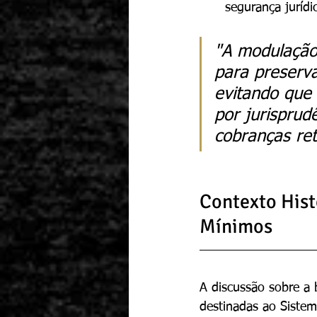
segurança jurídi
"A modulação
para preserva
evitando que
por jurisprud
cobranças ret
Contexto Histó
Mínimos
A discussão sobre a b
destinadas ao Sistema