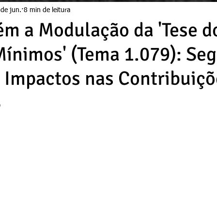
de jun.
8 min de leitura
m a Modulação da 'Tese d
Mínimos' (Tema 1.079): Se
e Impactos nas Contribuiçõ
S