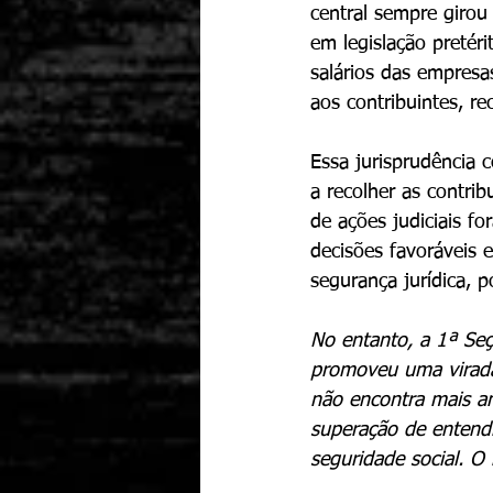
central sempre girou 
em legislação pretéri
salários das empresa
aos contribuintes, re
Essa jurisprudência 
a recolher as contri
de ações judiciais f
decisões favoráveis 
segurança jurídica, p
No entanto, a 1ª Seç
promoveu uma virada 
não encontra mais a
superação de entendi
seguridade social. O 