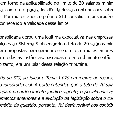
em torno da aplicabilidade do limite de 20 salários mínim
ta, como teto para a incidência dessas contribuições sobr
s. Por muitos anos, o próprio STJ consolidou jurisprudênc
conhecendo a validade desse limite.
consolidada gerou uma legítima expectativa nas empresa
buições ao Sistema S observando o teto de 20 salários mí
oram propostas para garantir esse direito, e muitas empre
em todas as instâncias, baseadas no entendimento então
ortanto, era um pilar dessa relação tributária.
ão do STJ, ao julgar o Tema 1.079 em regime de recursos
jurisprudencial. A Corte entendeu que o teto de 20 sal
mparo no ordenamento jurídico vigente, especialmente a
mentos anteriores e a evolução da legislação sobre o cus
mérito da questão, portanto, foi desfavorável aos contrib