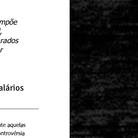
impõe 
, 
rados 
r 
alários 
nte aquelas 
ontrovérsia 