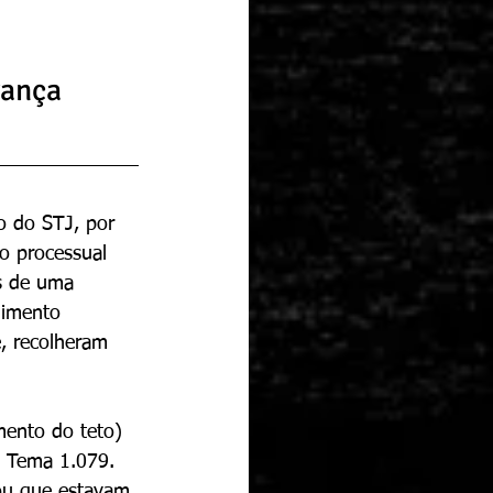
ança 
o do STJ, por 
o processual 
s de uma 
dimento 
é, recolheram 
mento do teto) 
o Tema 1.079. 
 ou que estavam 