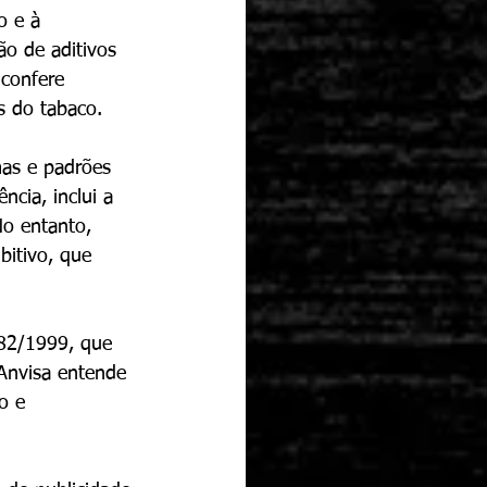
o e à 
o de aditivos 
confere 
s do tabaco.
mas e padrões 
cia, inclui a 
No entanto, 
bitivo, que 
782/1999, que 
Anvisa entende 
o e 