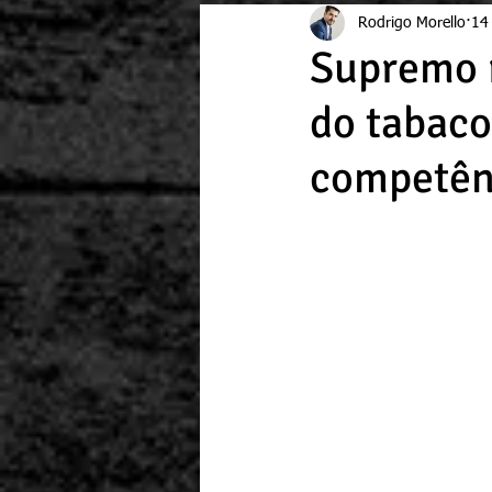
Rodrigo Morello
14
Supremo r
do tabaco
competên