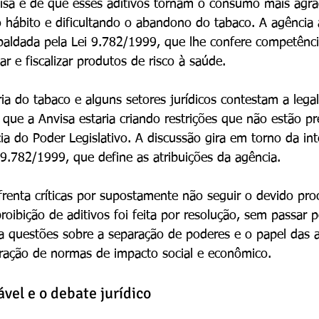
nvisa é de que esses aditivos tornam o consumo mais agra
 do hábito e dificultando o abandono do tabaco. A agênci
paldada pela Lei 9.782/1999, que lhe confere competênci
ar e fiscalizar produtos de risco à saúde.
ria do tabaco e alguns setores jurídicos contestam a lega
que a Anvisa estaria criando restrições que não estão pre
a do Poder Legislativo. A discussão gira em torno da int
i 9.782/1999, que define as atribuições da agência.
enta críticas por supostamente não seguir o devido pro
 proibição de aditivos foi feita por resolução, sem passar
ta questões sobre a separação de poderes e o papel das 
ração de normas de impacto social e econômico.
ável e o debate jurídico