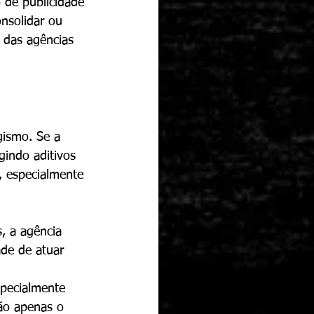
 de publicidade 
nsolidar ou 
 das agências 
gismo. Se a 
gindo aditivos 
, especialmente 
, a agência 
ade de atuar 
pecialmente 
ão apenas o 