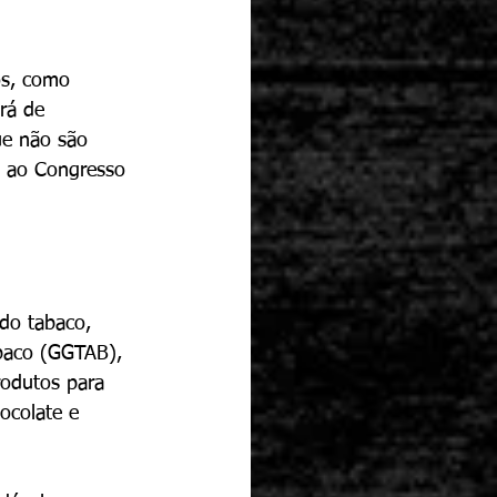
s, como 
rá de 
ue não são 
e ao Congresso 
do tabaco, 
baco (GGTAB), 
rodutos para 
ocolate e 