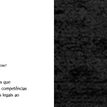
cias?
s que 
 competências 
s legais ao 