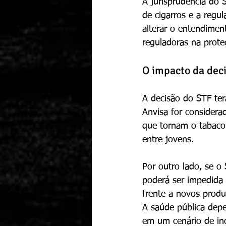
A jurisprudência do 
de cigarros e a regu
alterar o entendimen
reguladoras na prote
O impacto da deci
A decisão do STF ter
Anvisa for considera
que tornam o tabaco
entre jovens.
Por outro lado, se o
poderá ser impedida 
frente a novos prod
A saúde pública depe
em um cenário de ino