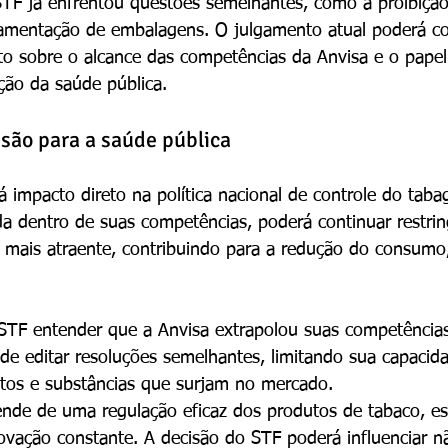
STF já enfrentou questões semelhantes, como a proibição
lamentação de embalagens. O julgamento atual poderá co
to sobre o alcance das competências da Anvisa e o papel
ção da saúde pública.
são para a saúde pública
á impacto direto na política nacional de controle do taba
da dentro de suas competências, poderá continuar restrin
 mais atraente, contribuindo para a redução do consumo
 STF entender que a Anvisa extrapolou suas competências
de editar resoluções semelhantes, limitando sua capacid
utos e substâncias que surjam no mercado.
nde de uma regulação eficaz dos produtos de tabaco, es
vação constante. A decisão do STF poderá influenciar n