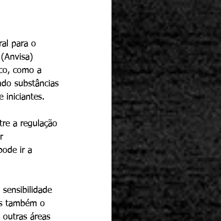
al para o 
 (Anvisa) 
co, como a 
ndo substâncias 
 iniciantes.
re a regulação 
r 
ode ir a 
 sensibilidade 
as também o 
 outras áreas 