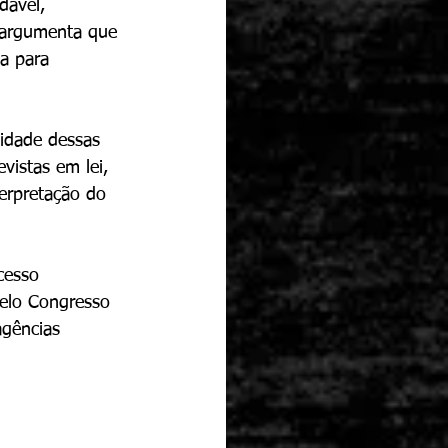
dável, 
a argumenta que 
a para 
lidade dessas 
vistas em lei, 
erpretação do 
cesso 
 pelo Congresso 
agências 