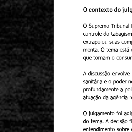
O contexto do ju
O Supremo Tribunal 
controle do tabagismo
extrapolou suas comp
menta. O tema está e
que tornam o consumo
A discussão envolve 
sanitária e o poder 
profundamente a polí
atuação da agência r
O julgamento foi adia
do tema. A decisão f
entendimento sobre o