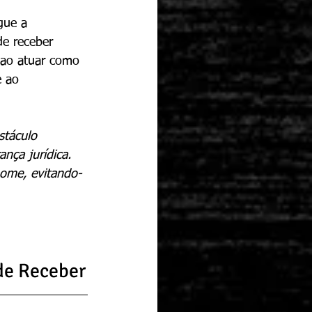
gue a 
de receber 
, ao atuar como 
e ao 
stáculo 
nça jurídica. 
nome, evitando-
de Receber