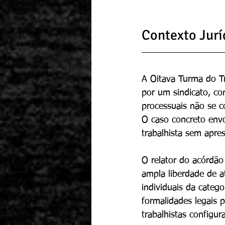
Contexto Jurí
A Oitava Turma do Tri
por um sindicato, co
processuais não se 
O caso concreto envol
trabalhista sem apre
O relator do acórdão
ampla liberdade de at
individuais da catego
formalidades legais 
trabalhistas configu