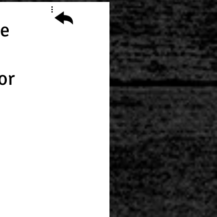
de
or