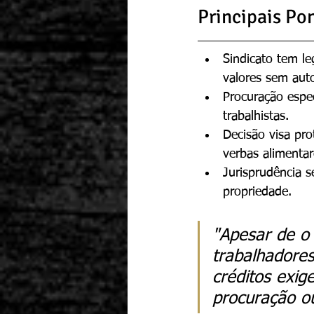
Principais Po
Sindicato tem le
valores sem auto
Procuração espec
trabalhistas.
Decisão visa pro
verbas alimentar
Jurisprudência s
propriedade.
"Apesar de o 
trabalhadores
créditos exig
procuração o