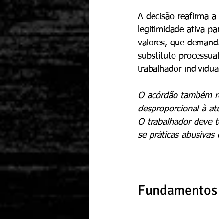
A decisão reafirma a
legitimidade ativa pa
valores, que demanda
substituto processual
trabalhador individu
O acórdão também re
desproporcional à atu
O trabalhador deve t
se práticas abusivas 
Fundamentos L