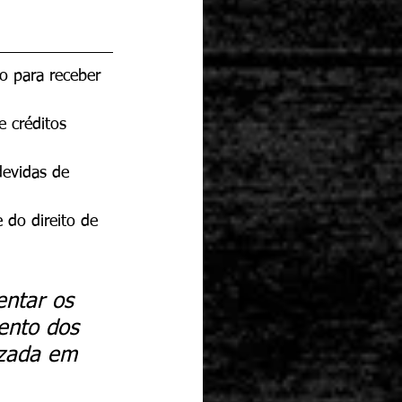
o para receber 
 créditos 
devidas de 
 do direito de 
entar os 
ento dos 
izada em 