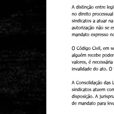
A distinção entre leg
no direito processual
sindicatos a atuar na
autorização não se e
mandato expresso no
O Código Civil, em s
alguém recebe poder
valores, é necessária
invalidade do ato. O 
A Consolidação das L
sindicatos atuem com
disposição. A jurispr
de mandato para leva