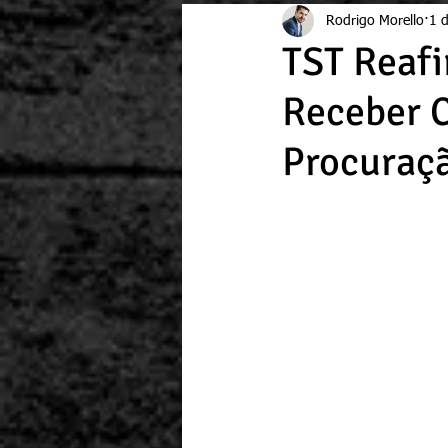
Rodrigo Morello
1 d
TST Reafi
Receber C
Procuraçã