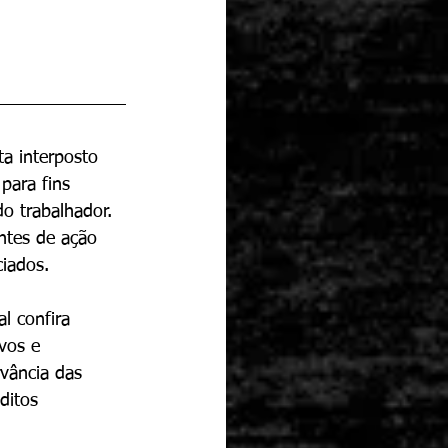
ta interposto 
para fins 
o trabalhador. 
entes de ação 
ciados.
l confira 
vos e 
rvância das 
ditos 