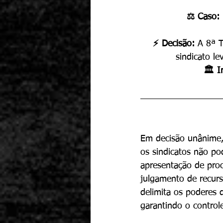
⚖️ Caso: 
⚡ Decisão: 
A 8ª T
sindicato le
🏛️ I
Em decisão unânime,
os sindicatos não po
apresentação de proc
julgamento de recurs
delimita os poderes 
garantindo o controle