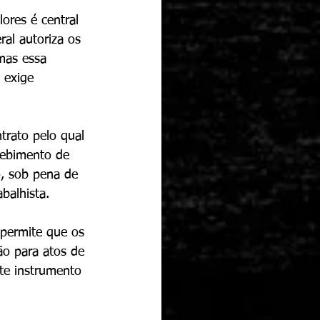
ores é central 
ral autoriza os 
 mas essa 
 exige 
trato pelo qual 
cebimento de 
o, sob pena de 
balhista.
 permite que os 
ão para atos de 
nte instrumento 