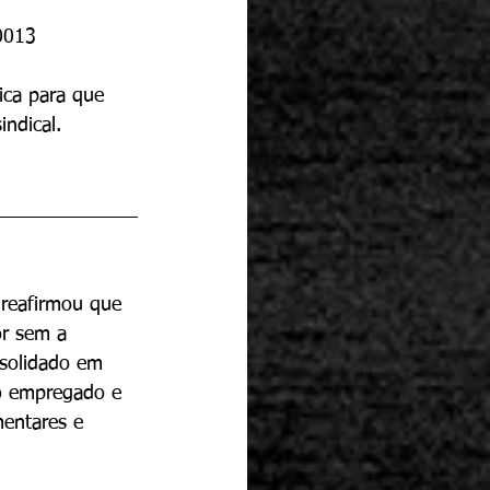
0013
ica para que 
indical.
 reafirmou que 
or sem a 
nsolidado em 
do empregado e 
mentares e 