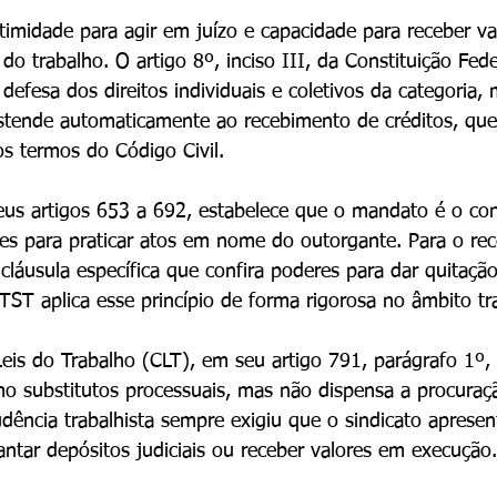
itimidade para agir em juízo e capacidade para receber val
 do trabalho. O artigo 8º, inciso III, da Constituição Fede
 defesa dos direitos individuais e coletivos da categoria,
stende automaticamente ao recebimento de créditos, que
s termos do Código Civil.
eus artigos 653 a 692, estabelece que o mandato é o con
es para praticar atos em nome do outorgante. Para o re
 cláusula específica que confira poderes para dar quitaçã
TST aplica esse princípio de forma rigorosa no âmbito tra
eis do Trabalho (CLT), em seu artigo 791, parágrafo 1º,
o substitutos processuais, mas não dispensa a procuraç
udência trabalhista sempre exigiu que o sindicato aprese
ntar depósitos judiciais ou receber valores em execução.