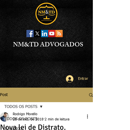
NM&TD ADVOGADOS
Entrar
Post
TODOS OS POSTS
Rodrigo Morello
TODOS OS POSTS
28 de dez. de 2018
2 min de leitura
Nova lei de Distrato.
JURÍDICO