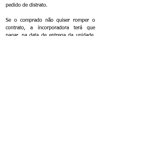
pedido de distrato.
Se o comprado não quiser romper o 
contrato, a incorporadora terá que 
pagar, na data de entrega da unidade, 
indenização de 1% do valor pago para 
cada mês de atraso com a devida 
correção monetária.
Lei nº 13.786/18
JURÍDICO
EMPRESA