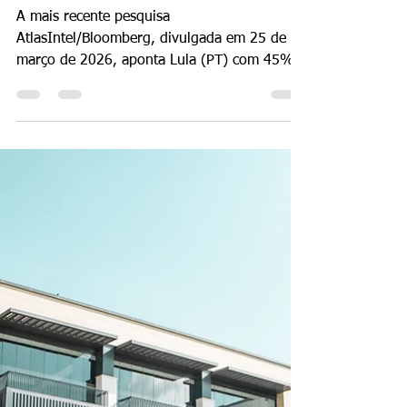
Bolsonaro no 1º turno,
aponta pesquisa
AtlasIntel/Bloomberg;
presidente abre vantagem
de 6,3 pontos no 2º turno
A mais recente pesquisa
AtlasIntel/Bloomberg, divulgada em 25 de
março de 2026, aponta Lula (PT) com 45%
das intenções de voto no primeiro turno,
contra 36% de Flávio Bolsonaro (PL). No
segundo turno, a vantagem do petista se
amplia para 6,3 pontos percentuais. O
levantamento revela padrões importantes de
comportamento eleitoral, com Lula
dominando entre mulheres, nordestinos e