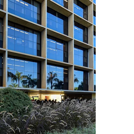
compulsória como sanção disciplinar máxima
a magistrados, substituindo-a pela
disponibilidade com proposta de perda do
cargo. A medida alinha o regime disciplinar à
EC 103/2019 e ao entendimento do STF.