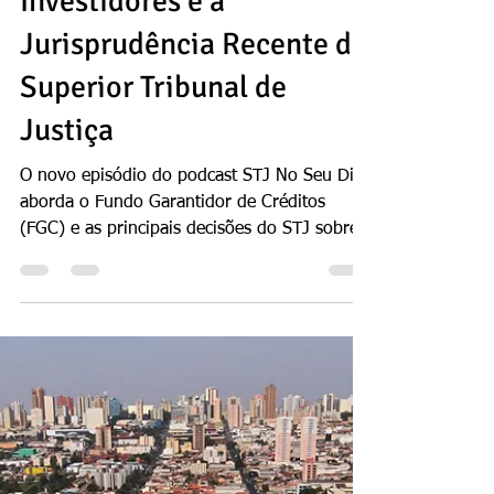
Podcast STJ No Seu Dia
Esclarece o Papel do FGC
na Proteção dos
Investidores e a
Jurisprudência Recente do
Superior Tribunal de
Justiça
O novo episódio do podcast STJ No Seu Dia
aborda o Fundo Garantidor de Créditos
(FGC) e as principais decisões do STJ sobre
o tema. A entrevista com a advogada Ana
Sofia Signorelli esclarece os limites da
cobertura, a posição do FGC em falências e a