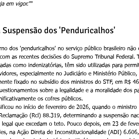
ja em vigor.”"
 Suspensão dos 'Penduricalhos'
no dos 'penduricalhos' no serviço público brasileiro não 
om as recentes decisões do Supremo Tribunal Federal. T
cadas como indenizatórias, têm sido utilizadas para permit
idores, especialmente no Judiciário e Ministério Público,
lmente fixado no subsídio dos ministros do STF, em R$ 46
uestionamentos sobre a legalidade e a moralidade dos p
ificativamente os cofres públicos.
ificou no início de fevereiro de 2026, quando o ministro 
 Reclamação (Rcl) 88.319, determinando a suspensão nac
legal que excedam o teto. Pouco depois, em 23 de fever
es, na Ação Direta de Inconstitucionalidade (ADI) 6.60