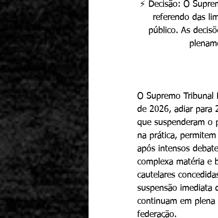
⚡ Decisão: O Suprem
referendo das li
público. As decis
plename
O Supremo Tribunal F
de 2026, adiar para
que suspenderam o p
na prática, permitem
após intensos debate
complexa matéria e 
cautelares concedida
suspensão imediata 
continuam em plena v
federação.