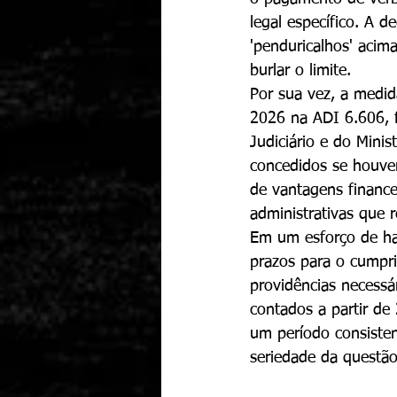
legal específico. A 
'penduricalhos' acim
burlar o limite.
Por sua vez, a medid
2026 na ADI 6.606, 
Judiciário e do Minis
concedidos se houver
de vantagens finance
administrativas que 
Em um esforço de ha
prazos para o cumpr
providências necessár
contados a partir de
um período consiste
seriedade da questão