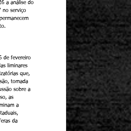
6 a análise do 
 no serviço 
s permanecem 
to.
 de fevereiro 
s liminares 
atórias que, 
isão, tomada 
ussão sobre a 
so, as 
rminam a 
taduais, 
feras da 