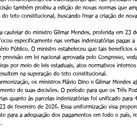
decisão também proibiu a edição de novas normas que am
a do teto constitucional, buscando frear a criação de nov
a cautelar do ministro Gilmar Mendes, proferida em 23 de
focou especificamente nas verbas indenizatórias pagas 
tério Público. O ministro estabeleceu que tais benefícios
 previsão em lei nacional aprovada pelo Congresso, veda
iras por meio de leis estaduais, atos normativos internos
resultem na superação do teto constitucional.
rmonização, os ministros Flávio Dino e Gilmar Mendes a
imento de suas decisões. O período para que os Três Po
ias quanto às parcelas indenizatórias foi unificado para 4
 23 de fevereiro de 2026. Essa uniformização visa proporc
nte para a adequação dos pagamentos em todo o país, re
.