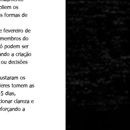
pliem os 
as formas de 
 fevereiro de 
a membros do 
 só podem ser 
ndo a criação 
 ou decisões 
justaram os 
deres tomem as 
5 dias, 
ionar clareza e 
forçando a 