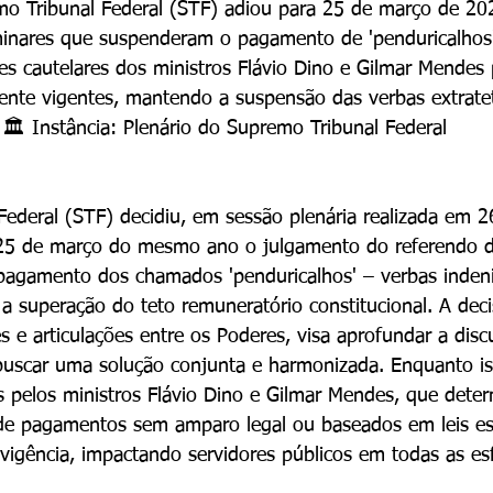
o Tribunal Federal (STF) adiou para 25 de março de 202
minares que suspenderam o pagamento de 'penduricalhos'
ões cautelares dos ministros Flávio Dino e Gilmar Mende
nte vigentes, mantendo a suspensão das verbas extrate
🏛️ Instância: Plenário do Supremo Tribunal Federal
ederal (STF) decidiu, em sessão plenária realizada em 26
 25 de março do mesmo ano o julgamento do referendo da
agamento dos chamados 'penduricalhos' – verbas indeniz
 a superação do teto remuneratório constitucional. A dec
s e articulações entre os Poderes, visa aprofundar a disc
buscar uma solução conjunta e harmonizada. Enquanto is
s pelos ministros Flávio Dino e Gilmar Mendes, que dete
de pagamentos sem amparo legal ou baseados em leis es
igência, impactando servidores públicos em todas as es