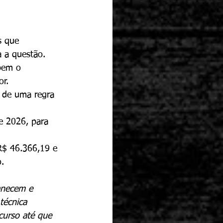
s que 
 a questão.
bem o 
or.
o de uma regra 
e 2026, para 
 R$ 46.366,19 e 
.
anecem e 
técnica 
curso até que 