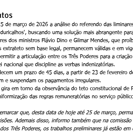
ntos
5 de março de 2026 a análise do referendo das liminare
duricalhos', buscando uma solução mais abrangente para
ares dos ministros Flávio Dino e Gilmar Mendes, que proí
 extrateto sem base legal, permanecem válidas e em vig
ermitir a articulação entre os Três Poderes para a criaçã
i nacional que discipline as verbas indenizatórias.
elecem um prazo de 45 dias, a partir de 23 de fevereiro d
em e suspendam os pagamentos irregulares.
l gira em torno da observância do teto constitucional de
iformização das regras remuneratórias no serviço público
remarcar que, desta data de hoje até 25 de março, perm
isões. Ademais disso, informo também que na comissão 
dos Três Poderes, os trabalhos preliminares já estão em 