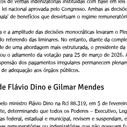
 de verbas indenizatórias instituídas com base em leis 
 lei nacional aprovada pelo Congresso. Ambas as decisõe
mala' de benefícios que desvirtuam o regime remuneratóri
a e a amplitude das decisões monocráticas levaram o Ple
 do referendo das liminares. No entanto, diante da compl
e de uma abordagem mais estruturada, o presidente da C
ou o adiamento da votação para 25 de março de 2026. At
spensão dos pagamentos irregulares permanecem plename
de adequação aos órgãos públicos.
de Flávio Dino e Gilmar Mendes
pelo ministro Flávio Dino na Rcl 88.319, em 5 de fevereir
e, determinando que todos os Poderes – Executivo, Legi
ras federal, estadual e municipal, revisem e suspendam, 
as remuneratórias ou indenizatórias que não possuam 