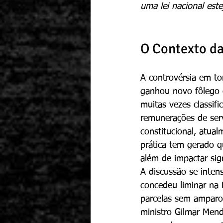
uma lei nacional este
O Contexto da
A controvérsia em tor
ganhou novo fôlego c
muitas vezes classifi
remunerações de serv
constitucional, atua
prática tem gerado q
além de impactar sign
A discussão se intens
concedeu liminar na
parcelas sem amparo 
ministro Gilmar Mend