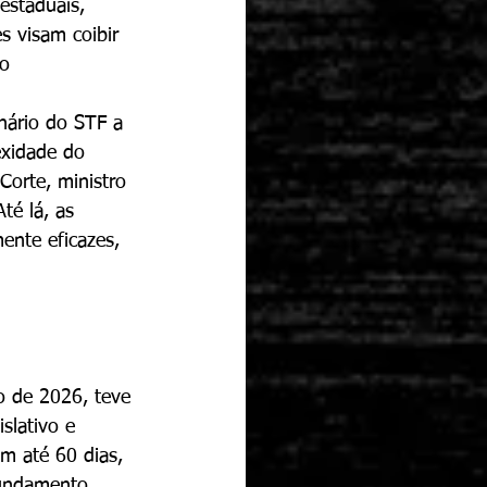
estaduais, 
s visam coibir 
o 
nário do STF a 
exidade do 
orte, ministro 
é lá, as 
nte eficazes, 
o de 2026, teve 
slativo e 
em até 60 dias, 
fundamento 