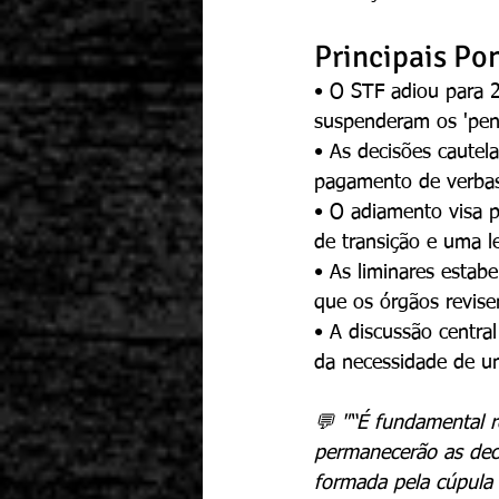
Principais Po
• O STF adiou para 2
suspenderam os 'pen
• As decisões cautel
pagamento de verbas
• O adiamento visa p
de transição e uma le
• As liminares estab
que os órgãos revis
• A discussão centra
da necessidade de un
💬 "“É fundamental 
permanecerão as dec
formada pela cúpula 