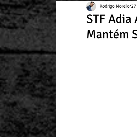
Rodrigo Morello
27 
STF Adia 
Mantém S