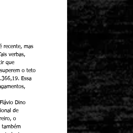
é recente, mas 
ais verbas, 
ir que 
 superem o teto 
.366,19. Essa 
agamentos, 
Flávio Dino 
ional de 
eiro, o 
6, também 