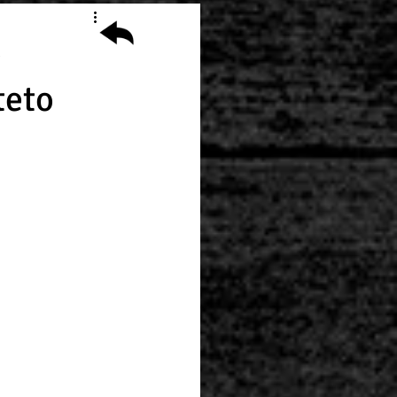
e
teto