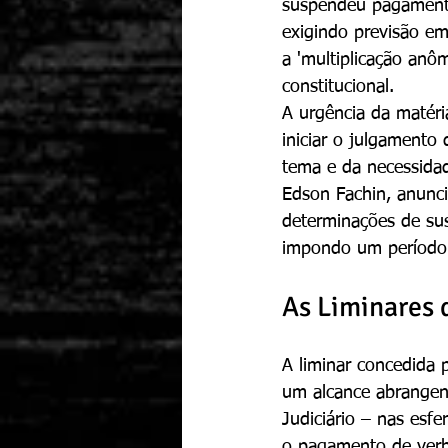
suspendeu pagamentos
exigindo previsão em
a 'multiplicação anô
constitucional.
A urgência da matéri
iniciar o julgamento
tema e da necessidad
Edson Fachin, anunci
determinações de su
impondo um período 
As Liminares 
A liminar concedida 
um alcance abrangent
Judiciário – nas esfe
o pagamento de verb