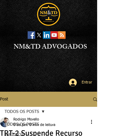
NM&TD ADVOGADOS
Entrar
Post
TODOS OS POSTS
Rodrigo Morello
TODOS OS POSTS
8 de jun.
8 min de leitura
TRT-2 Suspende Recurso
JURÍDICO