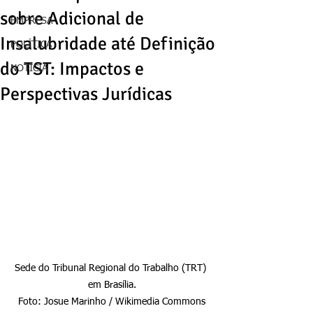
sobre Adicional de
EMPRESA
Insalubridade até Definição
POLÍTICA
do TST: Impactos e
NOTÍCIA
Perspectivas Jurídicas
Sede do Tribunal Regional do Trabalho (TRT) 
em Brasília.

Foto: Josue Marinho / Wikimedia Commons