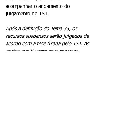
acompanhar o andamento do 
julgamento no TST.
Após a definição do Tema 33, os 
recursos suspensos serão julgados de 
acordo com a tese fixada pelo TST. As 
partes que tiverem seus recursos 
sobrestados devem ficar atentas ao 
trânsito em julgado da decisão, que 
pode gerar a necessidade de 
cumprimento imediato ou a 
interposição de novos recursos. A 
segurança jurídica esperada com a 
uniformização deve reduzir o número 
de ações judiciais sobre o tema.
· · ·